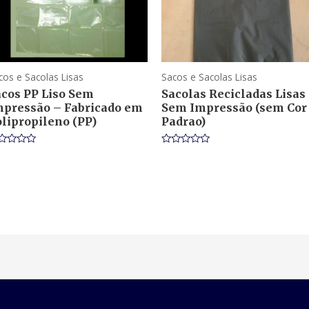
cos e Sacolas Lisas
Sacos e Sacolas Lisas
acos PP Liso Sem
Sacolas Recicladas Lisas
mpressão – Fabricado em
Sem Impressão (sem Cor
lipropileno (PP)
Padrao)
ted
Rated
0
t
out
of
5