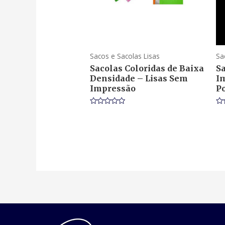
Sacos e Sacolas Lisas
Sa
Sacolas Coloridas de Baixa
S
Densidade – Lisas Sem
I
Impressão
Po
Rated
Ra
0
0
out
ou
of
of
5
5