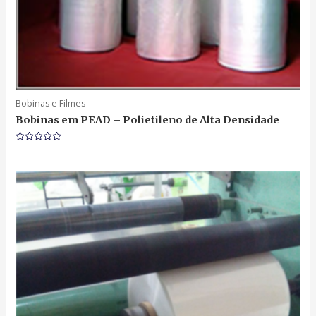
Bobinas e Filmes
Bobinas em PEAD – Polietileno de Alta Densidade
Rated
0
out
of
5