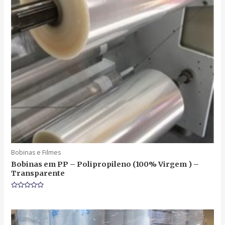
Bobinas e Filmes
Bobinas em PP – Polipropileno (100% Virgem ) –
Transparente
Rated
0
out
of
5