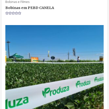
Bobinas e Filmes
Bobinas em PEBD CANELA
Rated
0
out
of
5