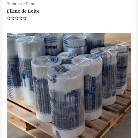
Bobinas e Filmes
Filme de Leite
Rated
0
out
of
5