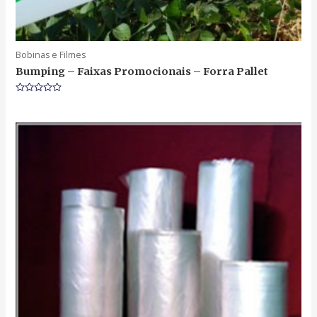
Bobinas e Filmes
Bumping – Faixas Promocionais – Forra Pallet
Rated
0
out
of
5