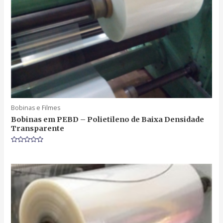
Bobinas e Filmes
Bobinas em PEBD – Polietileno de Baixa Densidade
Transparente
Rated
0
out
of
5