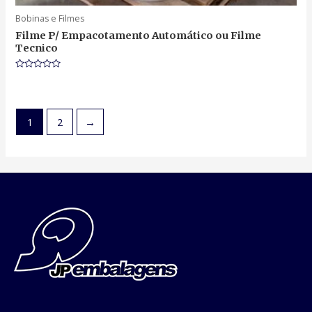
Bobinas e Filmes
Filme P/ Empacotamento Automático ou Filme
Tecnico
Rated
0
out
of
5
1
2
→