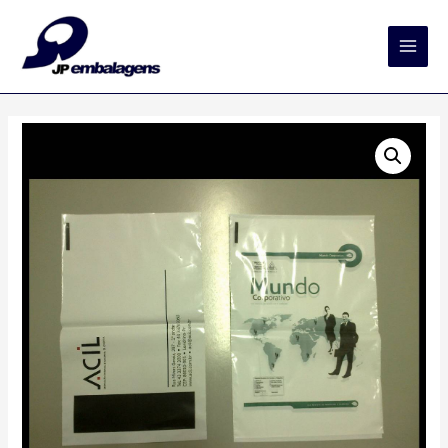
Main
Men