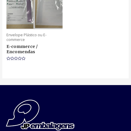
Envelope Plástico ou E-
commerce
E-commerce /
Encomendas
Rated
0
out
of
5