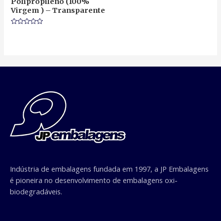
Polipropileno (100%
Virgem ) – Transparente
Rated
0
out
of
5
Indústria de embalagens fundada em 1997, a JP Embalagens
é pioneira no desenvolvimento de embalagens oxi-
biodegradáveis.