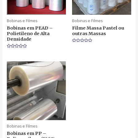
Bobinas e Filmes
Bobinas e Filmes
Bobinas em PEAD –
Filme Massa Pastel ou
Polietileno de Alta
outras Massas
Densidade
Rated
0
Rated
out
0
of
out
5
of
5
Bobinas e Filmes
Bobinas em PP –