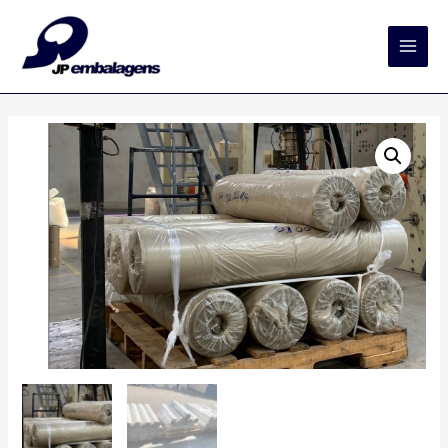
Main
Men